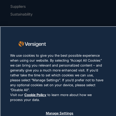
Suppliers
Sustainability
CAREERS
PRIVACY
Terms of Use
We use cookies to give you the best possible experience
Cookie Policy
when using our website. By selecting “Accept All Cookies”
we can bring you relevant and personalized content – and
LEGAL & COMPLIANCE
generally give you a much more enhanced visit. If you’d
rather take the time to set which cookies we can use,
please select “Manage Settings”. If you’d prefer not to have
any optional cookies set on your device, please select
“Disable All”.
Visit our
Cookie Policy
to learn more about how we
process your data.
© 2026 Versigent. All rights reserved
Manage Settings