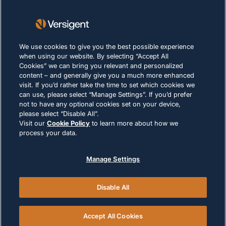
Nachhaltigkeit
KARRIERE
We use cookies to give you the best possible experience
when using our website. By selecting “Accept All
Cookies” we can bring you relevant and personalized
DATENSCHUTZERKLÄRUNG
content – and generally give you a much more enhanced
Impressum
visit. If you’d rather take the time to set which cookies we
can use, please select “Manage Settings”. If you’d prefer
Nutzungsbedingungen
not to have any optional cookies set on your device,
Cookie-Richtlinie
please select “Disable All”.
Visit our
Cookie Policy
to learn more about how we
process your data.
RECHTLICHE HINWEISE UND
COMPLIANCE
Manage Settings
Disable All
© 2026 Versigent. All rights reserved
Accept All Cookies