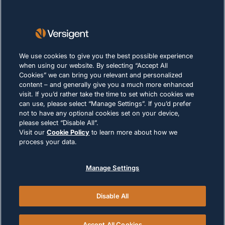
Lieferanten
Nachhaltigkeit
KARRIERE
We use cookies to give you the best possible experience
when using our website. By selecting “Accept All
Cookies” we can bring you relevant and personalized
DATENSCHUTZERKLÄRUNG
content – and generally give you a much more enhanced
Impressum
visit. If you’d rather take the time to set which cookies we
can use, please select “Manage Settings”. If you’d prefer
Nutzungsbedingungen
not to have any optional cookies set on your device,
Cookie-Richtlinie
please select “Disable All”.
Visit our
Cookie Policy
to learn more about how we
process your data.
RECHTLICHE HINWEISE UND
COMPLIANCE
Manage Settings
Disable All
© 2026 Versigent. All rights reserved
Accept All Cookies