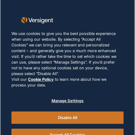
Lieferanten
Nachhaltigkeit
KARRIERE
We use cookies to give you the best possible experience
when using our website. By selecting “Accept All
Cookies” we can bring you relevant and personalized
DATENSCHUTZERKLÄRUNG
content – and generally give you a much more enhanced
Impressum
visit. If you’d rather take the time to set which cookies we
can use, please select “Manage Settings”. If you’d prefer
Nutzungsbedingungen
not to have any optional cookies set on your device,
Cookie-Richtlinie
please select “Disable All”.
Visit our
Cookie Policy
to learn more about how we
process your data.
RECHTLICHE HINWEISE UND
COMPLIANCE
Manage Settings
Disable All
© 2026 Versigent. All rights reserved
Accept All Cookies