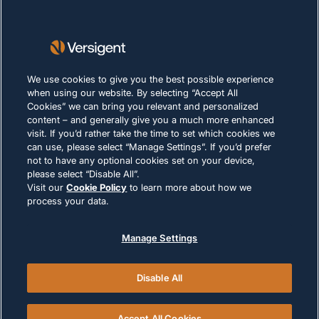
Lieferanten
Nachhaltigkeit
KARRIERE
We use cookies to give you the best possible experience
when using our website. By selecting “Accept All
Cookies” we can bring you relevant and personalized
DATENSCHUTZERKLÄRUNG
content – and generally give you a much more enhanced
Impressum
visit. If you’d rather take the time to set which cookies we
can use, please select “Manage Settings”. If you’d prefer
Nutzungsbedingungen
not to have any optional cookies set on your device,
Cookie-Richtlinie
please select “Disable All”.
Visit our
Cookie Policy
to learn more about how we
process your data.
RECHTLICHE HINWEISE UND
COMPLIANCE
Manage Settings
Disable All
© 2026 Versigent. All rights reserved
Accept All Cookies