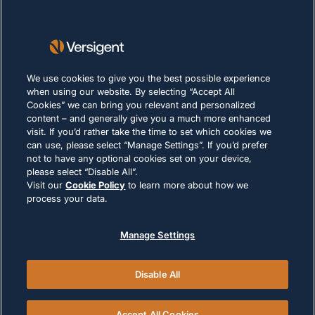
Lieferanten
Nachhaltigkeit
KARRIERE
We use cookies to give you the best possible experience
when using our website. By selecting “Accept All
Cookies” we can bring you relevant and personalized
DATENSCHUTZERKLÄRUNG
content – and generally give you a much more enhanced
Impressum
visit. If you’d rather take the time to set which cookies we
can use, please select “Manage Settings”. If you’d prefer
Nutzungsbedingungen
not to have any optional cookies set on your device,
Cookie-Richtlinie
please select “Disable All”.
Visit our
Cookie Policy
to learn more about how we
process your data.
RECHTLICHE HINWEISE UND
COMPLIANCE
Manage Settings
Disable All
© 2026 Versigent. All rights reserved
Accept All Cookies