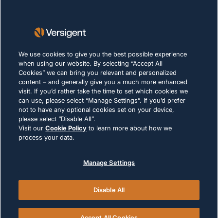
Lieferanten
Nachhaltigkeit
KARRIERE
We use cookies to give you the best possible experience
when using our website. By selecting “Accept All
Cookies” we can bring you relevant and personalized
DATENSCHUTZERKLÄRUNG
content – and generally give you a much more enhanced
Impressum
visit. If you’d rather take the time to set which cookies we
can use, please select “Manage Settings”. If you’d prefer
Nutzungsbedingungen
not to have any optional cookies set on your device,
Cookie-Richtlinie
please select “Disable All”.
Visit our
Cookie Policy
to learn more about how we
process your data.
RECHTLICHE HINWEISE UND
COMPLIANCE
Manage Settings
Disable All
© 2026 Versigent. All rights reserved
Accept All Cookies