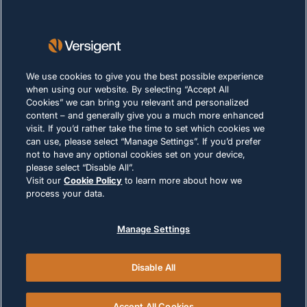
Lieferanten
Nachhaltigkeit
KARRIERE
We use cookies to give you the best possible experience
when using our website. By selecting “Accept All
Cookies” we can bring you relevant and personalized
DATENSCHUTZERKLÄRUNG
content – and generally give you a much more enhanced
Impressum
visit. If you’d rather take the time to set which cookies we
can use, please select “Manage Settings”. If you’d prefer
Nutzungsbedingungen
not to have any optional cookies set on your device,
Cookie-Richtlinie
please select “Disable All”.
Visit our
Cookie Policy
to learn more about how we
process your data.
RECHTLICHE HINWEISE UND
COMPLIANCE
Manage Settings
Disable All
© 2026 Versigent. All rights reserved
Accept All Cookies