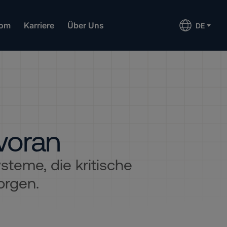
om
Karriere
Über Uns
DE
 voran
steme, die kritische
orgen.