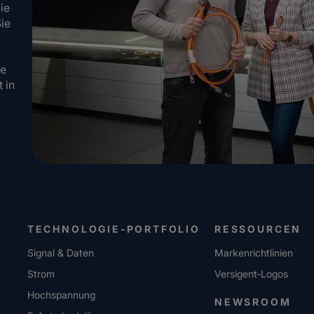
ie
Sie
re
 in
TECHNOLOGIE-PORTFOLIO
RESSOURCEN
Signal & Daten
Markenrichtlinien
Strom
Versigent‑Logos
Hochspannung
NEWSROOM