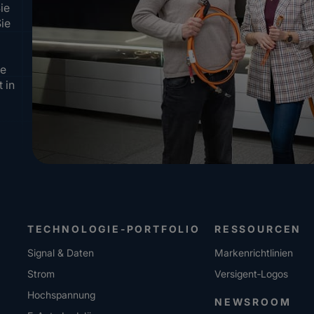
ie
Sie
re
 in
TECHNOLOGIE-PORTFOLIO
RESSOURCEN
Signal & Daten
Markenrichtlinien
Strom
Versigent‑Logos
Hochspannung
NEWSROOM