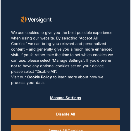
Lieferanten
Nachhaltigkeit
KARRIERE
We use cookies to give you the best possible experience
when using our website. By selecting “Accept All
Cookies” we can bring you relevant and personalized
DATENSCHUTZERKLÄRUNG
content – and generally give you a much more enhanced
Impressum
visit. If you’d rather take the time to set which cookies we
can use, please select “Manage Settings”. If you’d prefer
Nutzungsbedingungen
not to have any optional cookies set on your device,
Cookie-Richtlinie
please select “Disable All”.
Visit our
Cookie Policy
to learn more about how we
process your data.
RECHTLICHE HINWEISE UND
COMPLIANCE
Manage Settings
Disable All
© 2026 Versigent. All rights reserved
Accept All Cookies