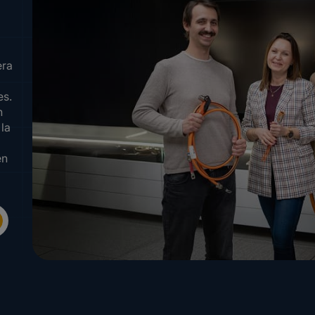
era
es.
n
 la
en