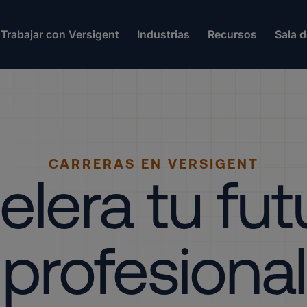
Trabajar con Versigent
Industrias
Recursos
Sala 
CARRERAS EN VERSIGENT
elera tu fut
profesional