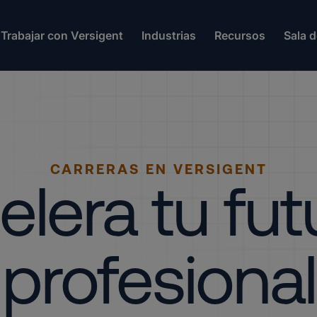
Trabajar con Versigent
Industrias
Recursos
Sala 
CARRERAS EN VERSIGENT
elera tu fut
profesional