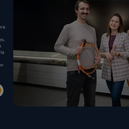
era
es.
n
 la
en