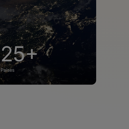
25+
Países