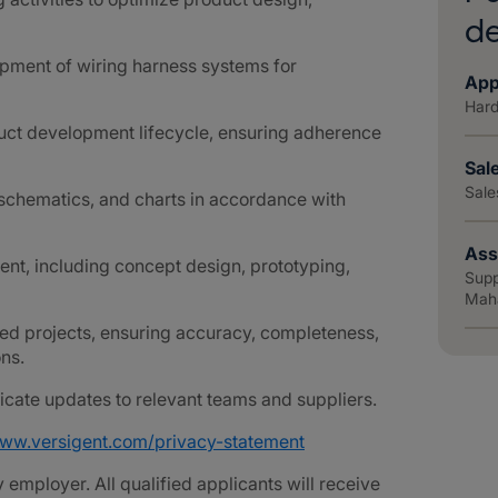
d
opment of wiring harness systems for
App
Hard
ct development lifecycle, ensuring adherence
Sal
Sale
schematics, and charts in accordance with
Ass
ent, including concept design, prototyping,
Supp
Mahā
ned projects, ensuring accuracy, completeness,
ns.
ate updates to relevant teams and suppliers.
www.versigent.com/privacy-statement
employer. All qualified applicants will receive