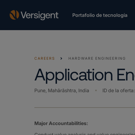
Portafolio de tecnología
CAREERS
HARDWARE ENGINEERING
Application En
Pune, Mahārāshtra, India
ID de la oferta
Major Accountabilities:
Conduct value analysis and value engineering 