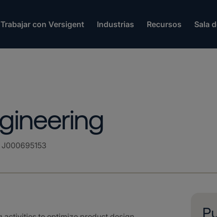
Trabajar con Versigent
Industrias
Recursos
Sala 
gineering
:
J000695153
Pu
activities to optimize product design,