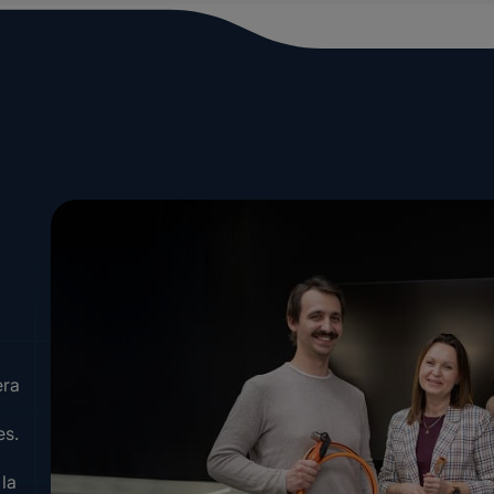
era
es.
 la