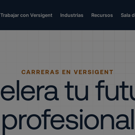
Trabajar con Versigent
Industrias
Recursos
Sala 
CARRERAS EN VERSIGENT
elera tu fut
profesional