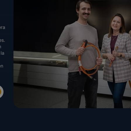
era
es.
n
 la
en