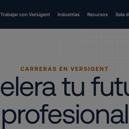
Trabajar con Versigent
Industrias
Recursos
Sala 
CARRERAS EN VERSIGENT
elera tu fut
profesional