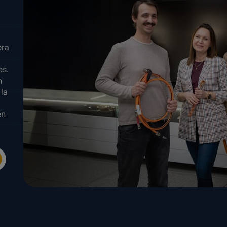
era
es.
n
 la
en