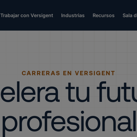
Trabajar con Versigent
Industrias
Recursos
Sala 
CARRERAS EN VERSIGENT
elera tu fut
profesional