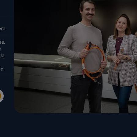
era
es.
n
 la
en