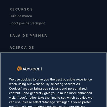
RECURSOS
Guía de marca
Logotipos de Versigent
SALA DE PRENSA
ACERCA DE
Alta dirección
Inversionistas
Proveedores
Sostenibilidad
We use cookies to give you the best possible experience
when using our website. By selecting “Accept All
CARRERAS
Cookies” we can bring you relevant and personalized
content – and generally give you a much more enhanced
visit. If you’d rather take the time to set which cookies we
DECLARACIÓN DE PRIVACIDAD
can use, please select “Manage Settings”. If you’d prefer
not to have any optional cookies set on your device,
Términos de uso