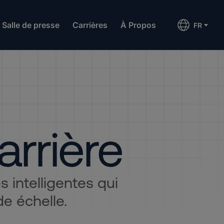
Salle de presse
Carrières
À Propos
FR
arrière
 intelligentes qui
e échelle.