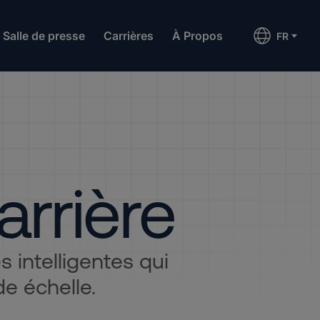
Salle de presse
Carrières
À Propos
FR
arrière
 intelligentes qui
e échelle.