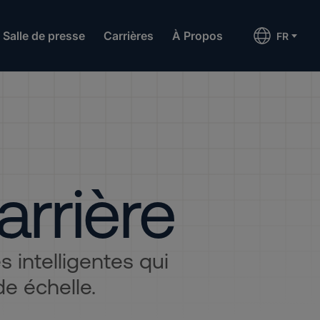
Salle de presse
Carrières
À Propos
FR
arrière
 intelligentes qui
e échelle.