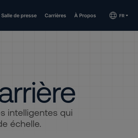
Salle de presse
Carrières
À Propos
FR
arrière
 intelligentes qui
e échelle.