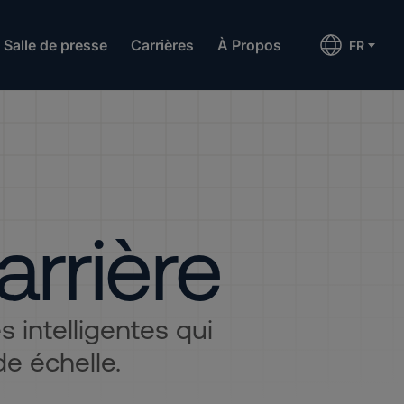
Salle de presse
Carrières
À Propos
FR
arrière
 intelligentes qui
e échelle.