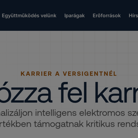
Együttműködés velünk
Iparágak
Erőforrások
Hír
KARRIER A VERSIGENTNÉL
zza fel karr
lizáljon intelligens elektromos s
tékben támogatnak kritikus rends