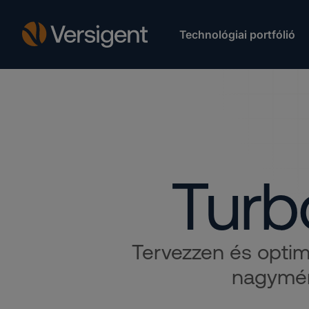
Technológiai portfólió
Turbó
Tervezzen és optima
nagymér