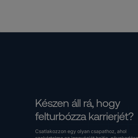
Készen áll rá, hogy
felturbózza karrierjét?
Csatlakozzon egy olyan csapathoz, ahol
szakértelme az innovációt hajtja, növekedés