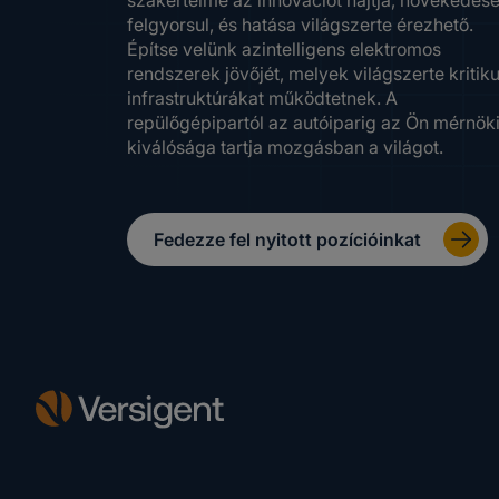
felgyorsul, és hatása világszerte érezhető.
Építse velünk azintelligens elektromos
rendszerek jövőjét, melyek világszerte kritik
infrastruktúrákat működtetnek. A
repülőgépipartól az autóiparig az Ön mérnök
kiválósága tartja mozgásban a világot.
Fedezze fel nyitott pozícióinkat