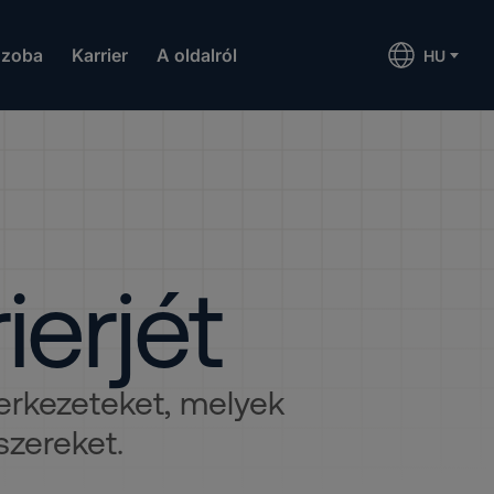
szoba
Karrier
A oldalról
HU
ierjét
zerkezeteket, melyek
zereket.