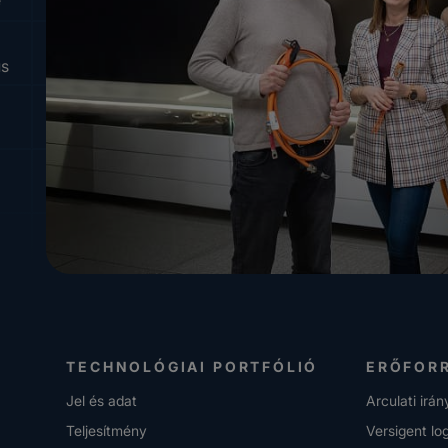
us
i
TECHNOLÓGIAI PORTFÓLIÓ
ERŐFOR
Jel és adat
Arculati irá
Teljesítmény
Versigent lo