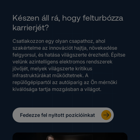
Készen áll rá, hogy felturbózza
karrierjét?
Csatlakozzon egy olyan csapathoz, ahol
szakértelme az innovációt hajtja, növekedése
felgyorsul, és hatása világszerte érezhető. Építse
velünk azintelligens elektromos rendszerek
jövőjét, melyek világszerte kritikus
infrastruktúrákat működtetnek. A
repülőgépipartól az autóiparig az Ön mérnöki
kiválósága tartja mozgásban a világot.
Fedezze fel nyitott pozícióinkat