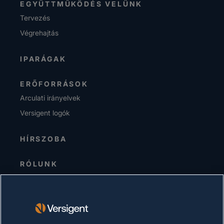
EGYÜTTMŰKÖDÉS VELÜNK
Tervezés
Végrehajtás
IPARÁGAK
ERŐFORRÁSOK
Arculati irányelvek
Versigent logók
HÍRSZOBA
RÓLUNK
Senior Vezetőség
Befektetők
Beszállítók
Fenntarthatóság