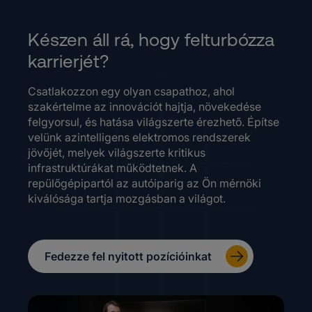
Készen áll rá, hogy felturbózza
karrierjét?
Csatlakozzon egy olyan csapathoz, ahol
szakértelme az innovációt hajtja, növekedése
felgyorsul, és hatása világszerte érezhető. Építse
velünk azintelligens elektromos rendszerek
jövőjét, melyek világszerte kritikus
infrastruktúrákat működtetnek. A
repülőgépipartól az autóiparig az Ön mérnöki
kiválósága tartja mozgásban a világot.
Fedezze fel nyitott pozícióinkat