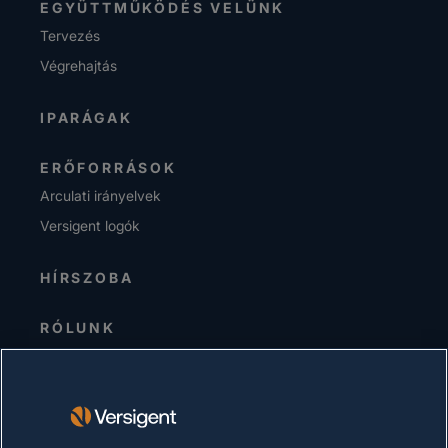
EGYÜTTMŰKÖDÉS VELÜNK
Tervezés
Végrehajtás
IPARÁGAK
ERŐFORRÁSOK
Arculati irányelvek
Versigent logók
HÍRSZOBA
RÓLUNK
Senior Vezetőség
Befektetők
Beszállítók
Fenntarthatóság