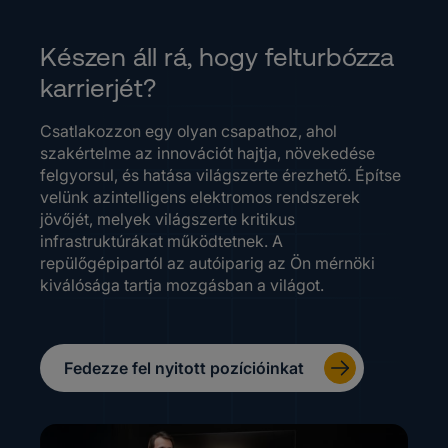
Készen áll rá, hogy felturbózza
karrierjét?
Csatlakozzon egy olyan csapathoz, ahol
szakértelme az innovációt hajtja, növekedése
felgyorsul, és hatása világszerte érezhető. Építse
velünk azintelligens elektromos rendszerek
jövőjét, melyek világszerte kritikus
infrastruktúrákat működtetnek. A
repülőgépipartól az autóiparig az Ön mérnöki
kiválósága tartja mozgásban a világot.
Fedezze fel nyitott pozícióinkat