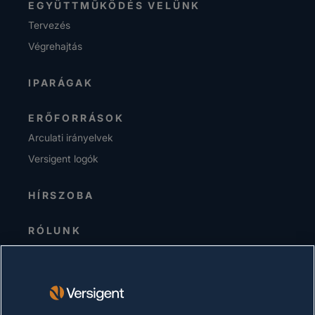
EGYÜTTMŰKÖDÉS VELÜNK
Tervezés
Végrehajtás
IPARÁGAK
ERŐFORRÁSOK
Arculati irányelvek
Versigent logók
HÍRSZOBA
RÓLUNK
Senior Vezetőség
Befektetők
Beszállítók
Fenntarthatóság