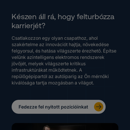
Készen áll rá, hogy felturbózza
karrierjét?
Csatlakozzon egy olyan csapathoz, ahol
szakértelme az innovációt hajtja, növekedése
felgyorsul, és hatása világszerte érezhető. Építse
velünk azintelligens elektromos rendszerek
jövőjét, melyek világszerte kritikus
infrastruktúrákat működtetnek. A
repülőgépipartól az autóiparig az Ön mérnöki
kiválósága tartja mozgásban a világot.
Fedezze fel nyitott pozícióinkat