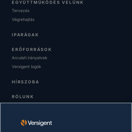
EGYÜTTMŰKÖDÉS VELÜNK
Tervezés
Végrehajtás
IPARÁGAK
ERŐFORRÁSOK
Arculati irányelvek
Versigent logók
HÍRSZOBA
RÓLUNK
Senior Vezetőség
Befektetők
Beszállítók
Fenntarthatóság