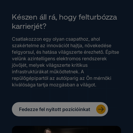
Készen áll rá, hogy felturbózza
karrierjét?
Csatlakozzon egy olyan csapathoz, ahol
szakértelme az innovációt hajtja, növekedése
felgyorsul, és hatása világszerte érezhető. Építse
velünk azintelligens elektromos rendszerek
jövőjét, melyek világszerte kritikus
infrastruktúrákat működtetnek. A
repülőgépipartól az autóiparig az Ön mérnöki
kiválósága tartja mozgásban a világot.
Fedezze fel nyitott pozícióinkat