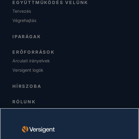
EGYÜTTMŰKÖDÉS VELÜNK
Tervezés
Végrehajtás
IPARÁGAK
ERŐFORRÁSOK
Arculati irányelvek
Versigent logók
HÍRSZOBA
RÓLUNK
Senior Vezetőség
Befektetők
Beszállítók
Fenntarthatóság