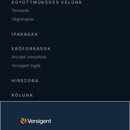
EGYÜTTMŰKÖDÉS VELÜNK
Tervezés
Végrehajtás
IPARÁGAK
ERŐFORRÁSOK
Arculati irányelvek
Versigent logók
HÍRSZOBA
RÓLUNK
Senior Vezetőség
Befektetők
Beszállítók
Fenntarthatóság