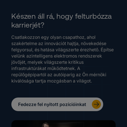
Készen áll rá, hogy felturbózza
karrierjét?
Csatlakozzon egy olyan csapathoz, ahol
szakértelme az innovációt hajtja, növekedése
felgyorsul, és hatása világszerte érezhető. Építse
velünk azintelligens elektromos rendszerek
jövőjét, melyek világszerte kritikus
infrastruktúrákat működtetnek. A
repülőgépipartól az autóiparig az Ön mérnöki
kiválósága tartja mozgásban a világot.
Fedezze fel nyitott pozícióinkat