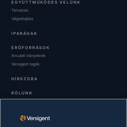
EGYÜTTMŰKÖDÉS VELÜNK
Tervezés
Végrehajtás
IPARÁGAK
ERŐFORRÁSOK
Arculati irányelvek
Versigent logók
HÍRSZOBA
RÓLUNK
Senior Vezetőség
Befektetők
Beszállítók
Fenntarthatóság