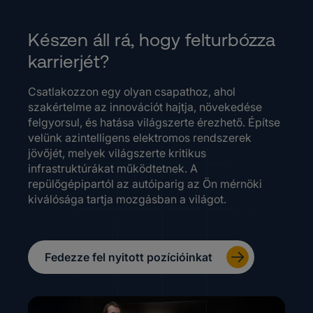
Készen áll rá, hogy felturbózza
karrierjét?
Csatlakozzon egy olyan csapathoz, ahol
szakértelme az innovációt hajtja, növekedése
felgyorsul, és hatása világszerte érezhető. Építse
velünk azintelligens elektromos rendszerek
jövőjét, melyek világszerte kritikus
infrastruktúrákat működtetnek. A
repülőgépipartól az autóiparig az Ön mérnöki
kiválósága tartja mozgásban a világot.
Fedezze fel nyitott pozícióinkat