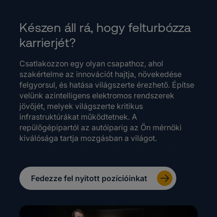
Készen áll rá, hogy felturbózza
karrierjét?
Csatlakozzon egy olyan csapathoz, ahol
szakértelme az innovációt hajtja, növekedése
felgyorsul, és hatása világszerte érezhető. Építse
velünk azintelligens elektromos rendszerek
jövőjét, melyek világszerte kritikus
infrastruktúrákat működtetnek. A
repülőgépipartól az autóiparig az Ön mérnöki
kiválósága tartja mozgásban a világot.
Fedezze fel nyitott pozícióinkat