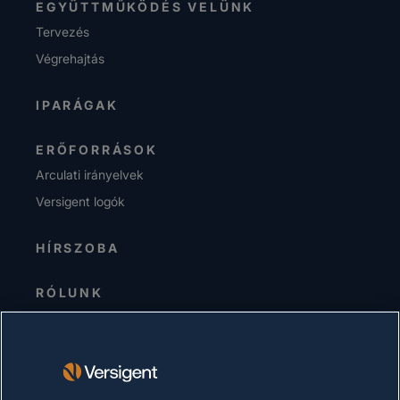
EGYÜTTMŰKÖDÉS VELÜNK
Tervezés
Végrehajtás
IPARÁGAK
ERŐFORRÁSOK
Arculati irányelvek
Versigent logók
HÍRSZOBA
RÓLUNK
Senior Vezetőség
Befektetők
Beszállítók
Fenntarthatóság