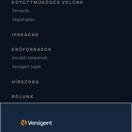
EGYÜTTMŰKÖDÉS VELÜNK
Tervezés
Végrehajtás
IPARÁGAK
ERŐFORRÁSOK
Arculati irányelvek
Versigent logók
HÍRSZOBA
RÓLUNK
Senior Vezetőség
Befektetők
Beszállítók
Fenntarthatóság