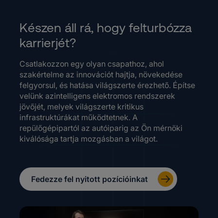
Készen áll rá, hogy felturbózza
karrierjét?
Csatlakozzon egy olyan csapathoz, ahol
szakértelme az innovációt hajtja, növekedése
felgyorsul, és hatása világszerte érezhető. Építse
velünk azintelligens elektromos rendszerek
jövőjét, melyek világszerte kritikus
infrastruktúrákat működtetnek. A
repülőgépipartól az autóiparig az Ön mérnöki
kiválósága tartja mozgásban a világot.
Fedezze fel nyitott pozícióinkat