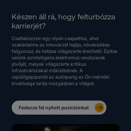
Készen áll rá, hogy felturbózza
karrierjét?
Csatlakozzon egy olyan csapathoz, ahol
szakértelme az innovációt hajtja, növekedése
felgyorsul, és hatása világszerte érezhető. Építse
velünk azintelligens elektromos rendszerek
jövőjét, melyek világszerte kritikus
infrastruktúrákat működtetnek. A
repülőgépipartól az autóiparig az Ön mérnöki
kiválósága tartja mozgásban a világot.
Fedezze fel nyitott pozícióinkat