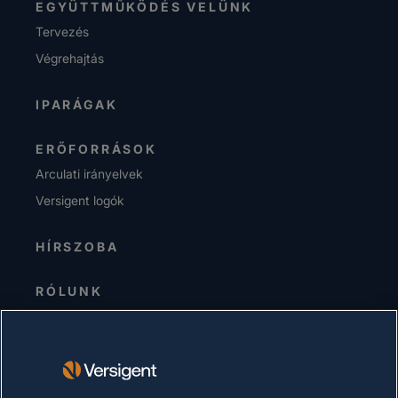
EGYÜTTMŰKÖDÉS VELÜNK
Tervezés
Végrehajtás
IPARÁGAK
ERŐFORRÁSOK
Arculati irányelvek
Versigent logók
HÍRSZOBA
RÓLUNK
Senior Vezetőség
Befektetők
Beszállítók
Fenntarthatóság