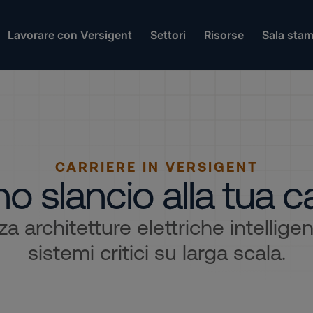
Lavorare con Versigent
Settori
Risorse
Sala sta
CARRIERE IN VERSIGENT
o slancio alla tua c
za architetture elettriche intellig
sistemi critici su larga scala.