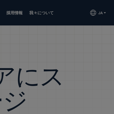
採用情報
我々について
JA
アにス
ージ