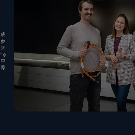
、成
に参
未来
する
動車
世界