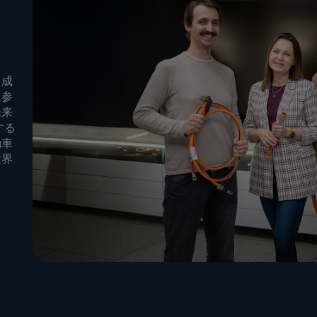
、成
に参
未来
する
動車
世界