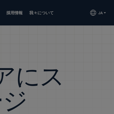
採用情報
我々について
JA
アにス
ージ