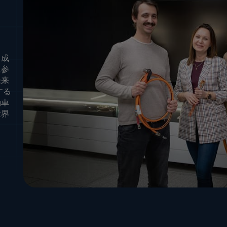
、成
に参
未来
する
動車
世界