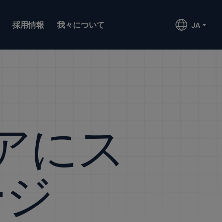
採用情報
我々について
JA
アにス
ージ