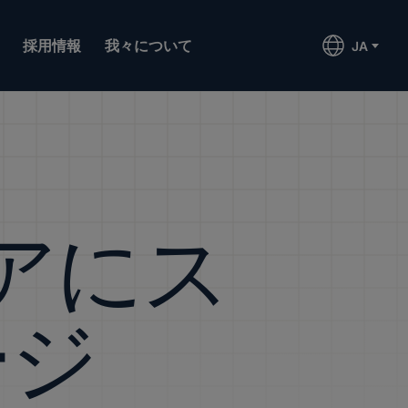
採用情報
我々について
JA
アにス
ージ