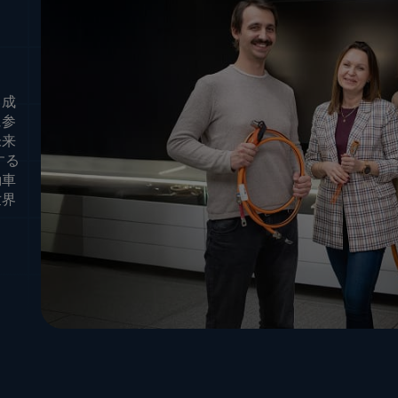
、成
に参
未来
する
動車
世界