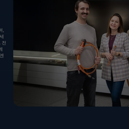
며,
하세
 전
계
 엔