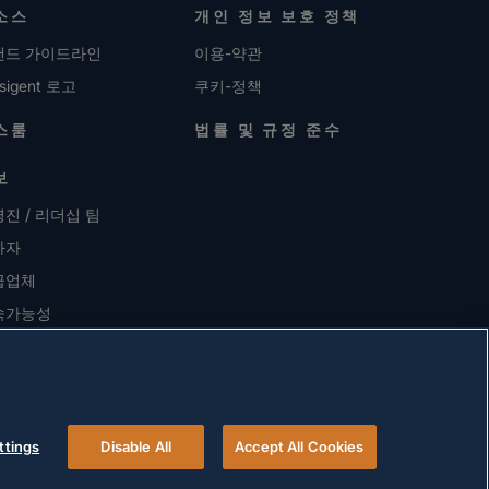
소스
개인 정보 보호 정책
랜드 가이드라인
이용-약관
sigent 로고
쿠키-정책
스룸
법률 및 규정 준수
보
진 / 리더십 팀
자자
급업체
속가능성
용 정보
ttings
Disable All
Accept All Cookies
© 2026 Versigent. All rights reserved