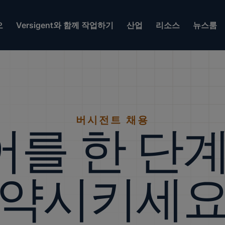
오
Versigent와 함께 작업하기
산업
리소스
뉴스룸
버시전트 채용
를 한 단계
약시키세