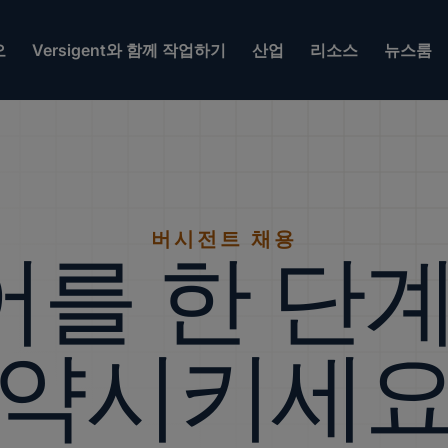
오
Versigent와 함께 작업하기
산업
리소스
뉴스룸
버시전트 채용
를 한 단계
약시키세