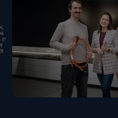
며,
하세
 전
계
 엔