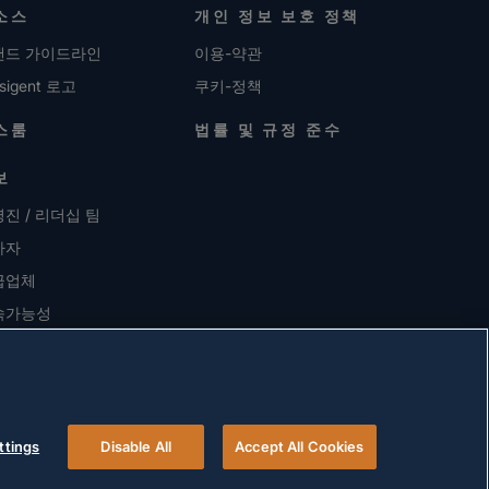
소스
개인 정보 보호 정책
랜드 가이드라인
이용-약관
sigent 로고
쿠키-정책
스룸
법률 및 규정 준수
보
진 / 리더십 팀
자자
급업체
속가능성
용 정보
ttings
Disable All
Accept All Cookies
© 2026 Versigent. All rights reserved