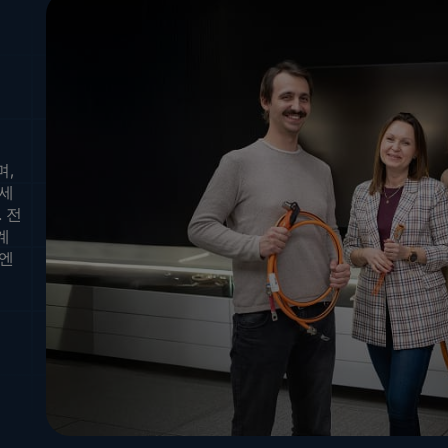
며,
하세
 전
계
 엔