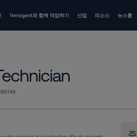
오
Versigent와 함께 작업하기
산업
리소스
뉴스룸
echnician
696749
주
ive des moyens de production afin de garantir