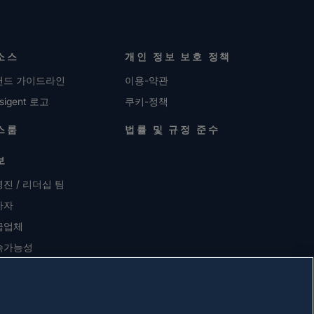
소스
개인 정보 보호 정책
랜드 가이드라인
이용-약관
sigent 로고
쿠키-정책
스룸
법률 및 규정 준수
보
진 / 리더십 팀
자자
급업체
속가능성
용 정보