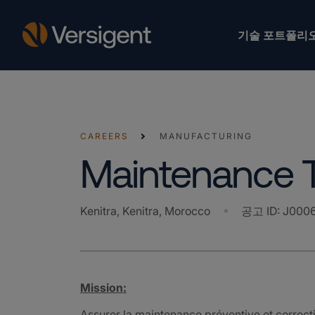
기술 포트폴리
CAREERS
MANUFACTURING
Maintenance T
Kenitra, Kenitra, Morocco
공고 ID
:
J000
Mission:
Assurer la maintenance préventive et correct