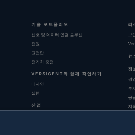
기술 포트폴리오
리
신호 및 데이터 연결 솔루션
브
전원
Ver
고전압
뉴
전기차 충전
정
VERSIGENT와 함께 작업하기
경영
디자인
투
실행
공
산업
지
채