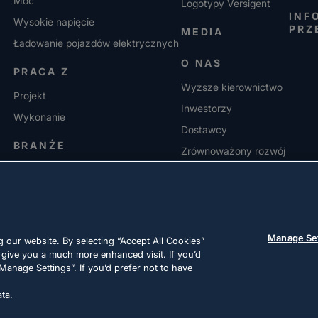
Moc
Logotypy Versigent
INF
Wysokie napięcie
PRZ
MEDIA
Ładowanie pojazdów elektrycznych
O NAS
PRACA Z
Wyższe kierownictwo
Projekt
Inwestorzy
Wykonanie
Dostawcy
BRANŻE
Zrównoważony rozwój
KARIERA
Manage Se
 our website. By selecting “Accept All Cookies”
 give you a much more enhanced visit. If you’d
Manage Settings”. If you’d prefer not to have
ta.