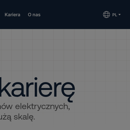
Kariera
O nas
PL
karierę
mów elektrycznych,
użą skalę.