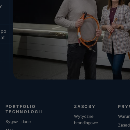
y
 po
iat
PORTFOLIO
ZASOBY
PRY
TECHNOLOGII
Wytyczne
Warun
Sygnał i dane
brandingowe
Zasad