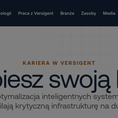
ologii
Praca z Versigent
Branże
Zasoby
Media
KARIERA W VERSIGENT
iesz swoją 
ptymalizacja inteligentnych syste
ilają krytyczną infrastrukturę na d