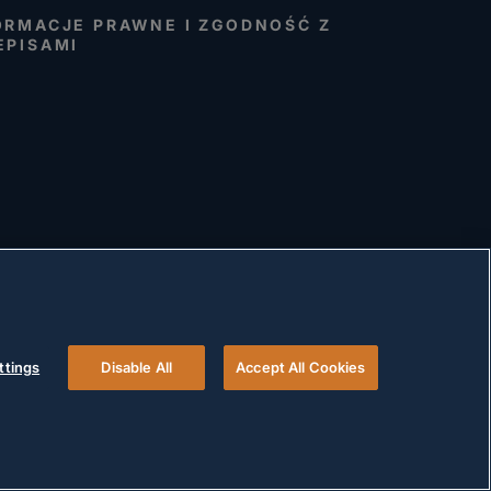
ORMACJE PRAWNE I ZGODNOŚĆ Z
EPISAMI
ttings
Disable All
Accept All Cookies
© 2026 Versigent. All rights reserved