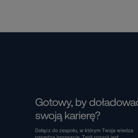
Gotowy, by doładowa
swoją karierę?
Dołącz do zespołu, w którym Twoja wiedza
napędza innowacje, Twój rozwój jest