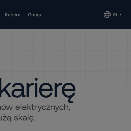
Kariera
O nas
PL
karierę
mów elektrycznych,
użą skalę.