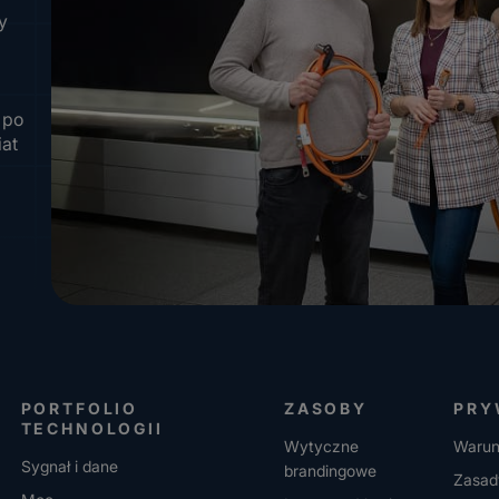
y
 po
iat
PORTFOLIO
ZASOBY
PRY
TECHNOLOGII
Wytyczne
Warun
Sygnał i dane
brandingowe
Zasad