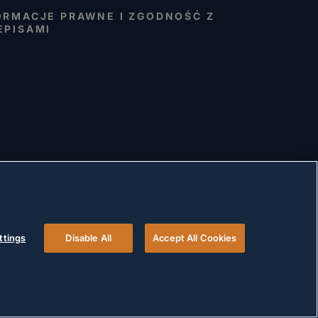
ORMACJE PRAWNE I ZGODNOŚĆ Z
EPISAMI
ttings
Disable All
Accept All Cookies
© 2026 Versigent. All rights reserved