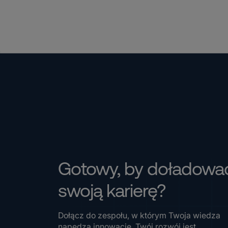
Gotowy, by doładowa
swoją karierę?
Dołącz do zespołu, w którym Twoja wiedza
napędza innowacje, Twój rozwój jest