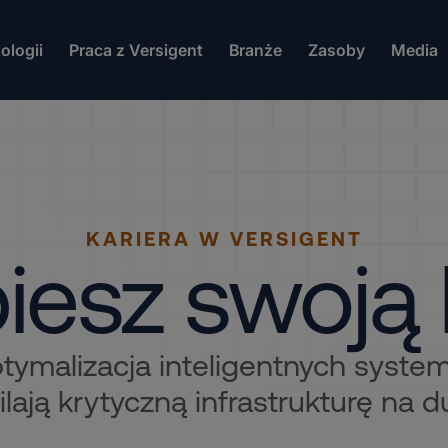
ologii
Praca z Versigent
Branże
Zasoby
Media
KARIERA W VERSIGENT
iesz swoją 
ptymalizacja inteligentnych syste
ilają krytyczną infrastrukturę na d