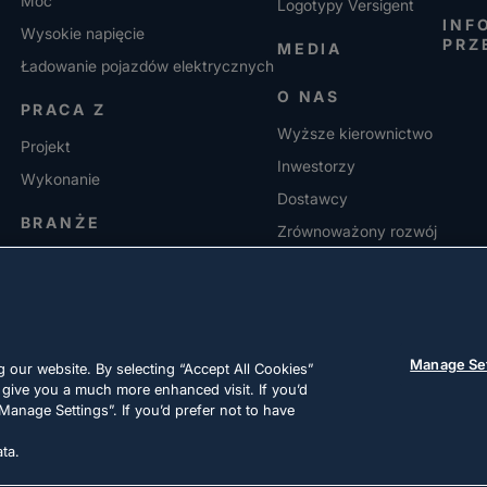
Moc
Logotypy Versigent
INF
Wysokie napięcie
PRZ
MEDIA
Ładowanie pojazdów elektrycznych
O NAS
PRACA Z
Wyższe kierownictwo
Projekt
Inwestorzy
Wykonanie
Dostawcy
BRANŻE
Zrównoważony rozwój
KARIERA
Manage Se
 our website. By selecting “Accept All Cookies”
 give you a much more enhanced visit. If you’d
Manage Settings”. If you’d prefer not to have
ta.