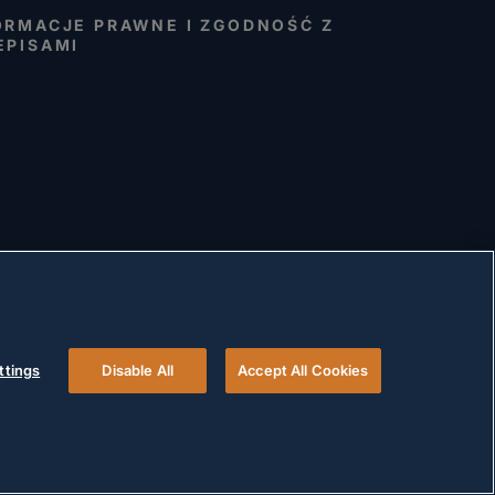
ORMACJE PRAWNE I ZGODNOŚĆ Z
EPISAMI
ttings
Disable All
Accept All Cookies
© 2026 Versigent. All rights reserved