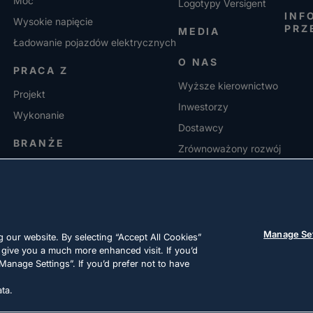
Moc
Logotypy Versigent
INF
Wysokie napięcie
PRZ
MEDIA
Ładowanie pojazdów elektrycznych
O NAS
PRACA Z
Wyższe kierownictwo
Projekt
Inwestorzy
Wykonanie
Dostawcy
BRANŻE
Zrównoważony rozwój
KARIERA
Manage Se
 our website. By selecting “Accept All Cookies”
 give you a much more enhanced visit. If you’d
Manage Settings”. If you’d prefer not to have
ta.