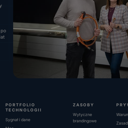
y
 po
iat
PORTFOLIO
ZASOBY
PRY
TECHNOLOGII
Wytyczne
Warun
Sygnał i dane
brandingowe
Zasad