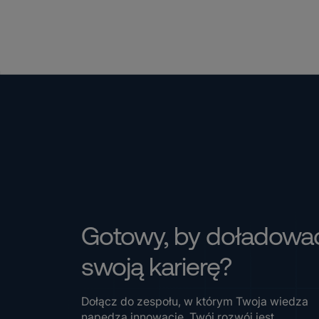
Gotowy, by doładowa
swoją karierę?
Dołącz do zespołu, w którym Twoja wiedza
napędza innowacje, Twój rozwój jest