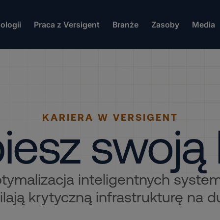
ologii
Praca z Versigent
Branże
Zasoby
Media
KARIERA W VERSIGENT
iesz swoją 
ptymalizacja inteligentnych syste
ilają krytyczną infrastrukturę na d