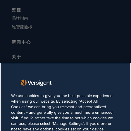
资源
品牌指南
维智捷徽标
新闻中心
关于
高层领导
投资者关系
供应商
可持续发展
We use cookies to give you the best possible experience
when using our website. By selecting “Accept All
职业生涯
Cookies” we can bring you relevant and personalized
content – and generally give you a much more enhanced
visit. If you’d rather take the time to set which cookies we
隐私声明
can use, please select “Manage Settings”. If you’d prefer
not to have any optional cookies set on your device,
使用条款