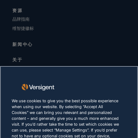
资源
品牌指南
维智捷徽标
新闻中心
关于
高层领导
投资者关系
供应商
可持续发展
We use cookies to give you the best possible experience
when using our website. By selecting “Accept All
职业生涯
Cookies” we can bring you relevant and personalized
content – and generally give you a much more enhanced
visit. If you’d rather take the time to set which cookies we
隐私声明
can use, please select “Manage Settings”. If you’d prefer
not to have any optional cookies set on your device,
使用条款