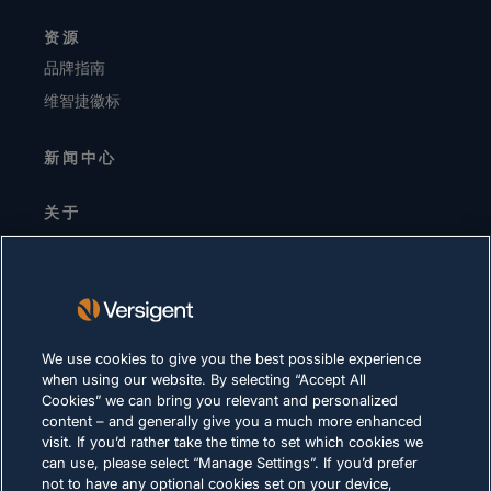
资源
品牌指南
维智捷徽标
新闻中心
关于
高层领导
投资者关系
供应商
可持续发展
We use cookies to give you the best possible experience
when using our website. By selecting “Accept All
职业生涯
Cookies” we can bring you relevant and personalized
content – and generally give you a much more enhanced
visit. If you’d rather take the time to set which cookies we
隐私声明
can use, please select “Manage Settings”. If you’d prefer
not to have any optional cookies set on your device,
使用条款