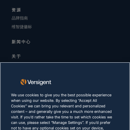
资源
品牌指南
维智捷徽标
新闻中心
关于
高层领导
投资者关系
供应商
可持续发展
We use cookies to give you the best possible experience
when using our website. By selecting “Accept All
职业生涯
Cookies” we can bring you relevant and personalized
content – and generally give you a much more enhanced
visit. If you’d rather take the time to set which cookies we
隐私声明
can use, please select “Manage Settings”. If you’d prefer
not to have any optional cookies set on your device,
使用条款