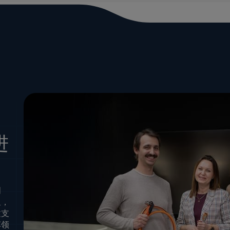
进
创
里，
建支
车领