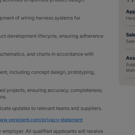
App
opment of wiring harness systems for
Hard
Sal
ct development lifecycle, ensuring adherence
Sale
schematics, and charts in accordance with
Ass
Supp
Mahā
ent, including concept design, prototyping,
ned projects, ensuring accuracy, completeness,
ns.
ate updates to relevant teams and suppliers.
www.versigent.com/privacy-statement
employer. All qualified applicants will receive